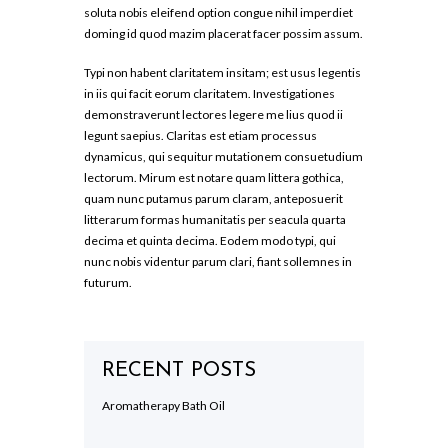
soluta nobis eleifend option congue nihil imperdiet
doming id quod mazim placerat facer possim assum.
Typi non habent claritatem insitam; est usus legentis
in iis qui facit eorum claritatem. Investigationes
demonstraverunt lectores legere me lius quod ii
legunt saepius. Claritas est etiam processus
dynamicus, qui sequitur mutationem consuetudium
lectorum. Mirum est notare quam littera gothica,
quam nunc putamus parum claram, anteposuerit
litterarum formas humanitatis per seacula quarta
decima et quinta decima. Eodem modo typi, qui
nunc nobis videntur parum clari, fiant sollemnes in
futurum.
RECENT POSTS
Aromatherapy Bath Oil