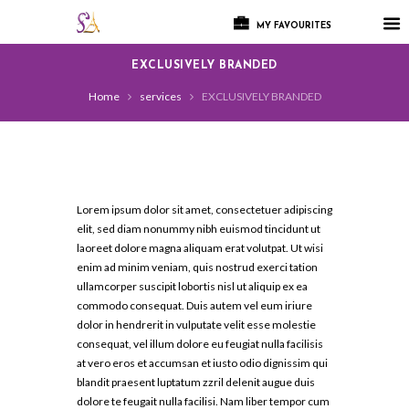
MY FAVOURITES
EXCLUSIVELY BRANDED
Home
services
EXCLUSIVELY BRANDED
Lorem ipsum dolor sit amet, consectetuer adipiscing
elit, sed diam nonummy nibh euismod tincidunt ut
laoreet dolore magna aliquam erat volutpat. Ut wisi
enim ad minim veniam, quis nostrud exerci tation
ullamcorper suscipit lobortis nisl ut aliquip ex ea
commodo consequat. Duis autem vel eum iriure
dolor in hendrerit in vulputate velit esse molestie
consequat, vel illum dolore eu feugiat nulla facilisis
at vero eros et accumsan et iusto odio dignissim qui
blandit praesent luptatum zzril delenit augue duis
dolore te feugait nulla facilisi. Nam liber tempor cum